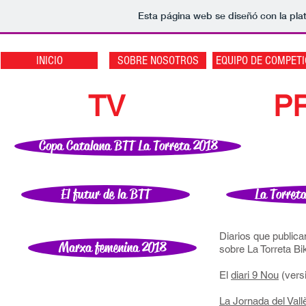
Esta página web se diseñó con la pl
INICIO
SOBRE NOSOTROS
EQUIPO DE COMPETI
TV
P
Copa Catalana BTT La Torreta 2018
El futur de la BTT
La Torreta
Diarios que publica
Marxa femenina 2018
sobre La Torreta Bi
El
diari 9 Nou
(vers
La Jornada del Val